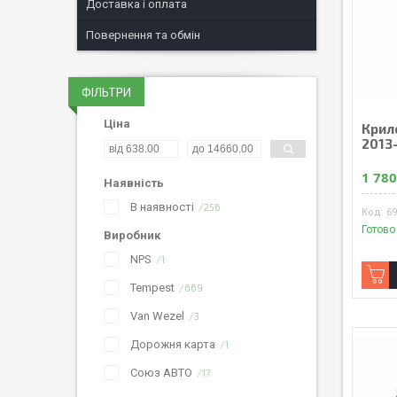
Доставка і оплата
Повернення та обмін
ФІЛЬТРИ
Ціна
Крило
2013
1 780
Наявність
В наявності
256
6
Готово
Виробник
NPS
1
Tempest
669
Van Wezel
3
Дорожня карта
1
Союз АВТО
17