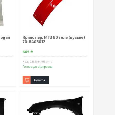
Logan
Крило пер. МТЗ 80 голе (вузьке)
70-8403012
665 ₴
2384984491-omg
Готово до відправки
Купити