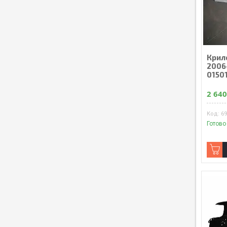
Крило
2006
0150
2 640
6
Готово