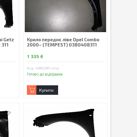
i Getz
Крило переднє ліве Opel Combo
 311
2000– (TEMPEST) 0380408311
1 335 ₴
69842281-omg
Готово до відправки
Купити