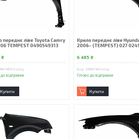
о переднє ліве Toyota Camry
Крило переднє ліве Hyunda
006 TEMPEST 0490549313
2006– (TEMPEST) 027 0241
 ₴
6 485 ₴
984148915-omg
69841965-omg
 до відправки
Готово до відправки
Купити
Купити