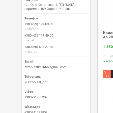
пл. Юрія Кононенка 1, "ТД ЛОСК",
периметр 109, Харків, Україна
+380 (99) 123-89-02
Vodafone
Крил
+380 (63) 117-49-05
до 2
Lifecell
1 460
+380 (68) 504-27-83
Київстар
6
Готово
avtoplastkh.info@gmail.com
@avtoplast_bot
+380991238902
+380991238902