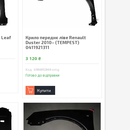
 Leaf
Крило переднє ліве Renault
Duster 2010– (TEMPEST)
0411921311
3 120 ₴
6984892844-omg
Готово до відправки
Купити