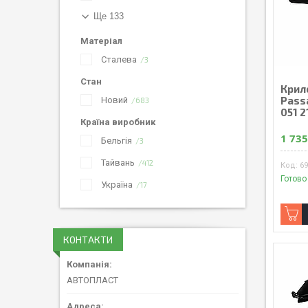
Ще 133
Матеріал
Сталева
3
Стан
Крил
Pass
Новий
683
051 2
Країна виробник
1 735
Бельгія
3
Тайвань
412
6
Готово
Україна
17
КОНТАКТИ
АВТОПЛАСТ