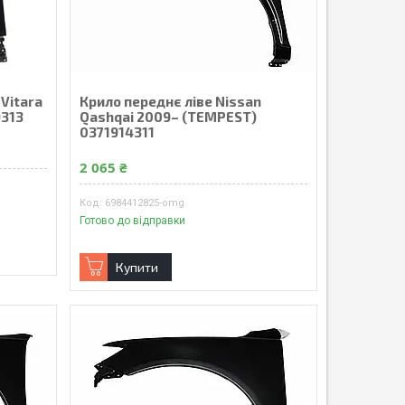
 Vitara
Крило переднє ліве Nissan
313
Qashqai 2009– (TEMPEST)
0371914311
2 065 ₴
6984412825-omg
Готово до відправки
Купити