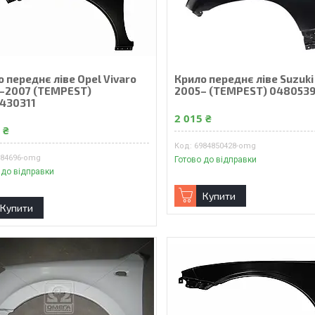
 переднє ліве Opel Vivaro
Крило переднє ліве Suzuki
–2007 (TEMPEST)
2005– (TEMPEST) 0480539
430311
2 015 ₴
 ₴
6984850428-omg
984696-omg
Готово до відправки
 до відправки
Купити
Купити