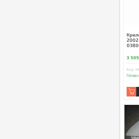
Крило
2002
0380
3 505
6
Готово