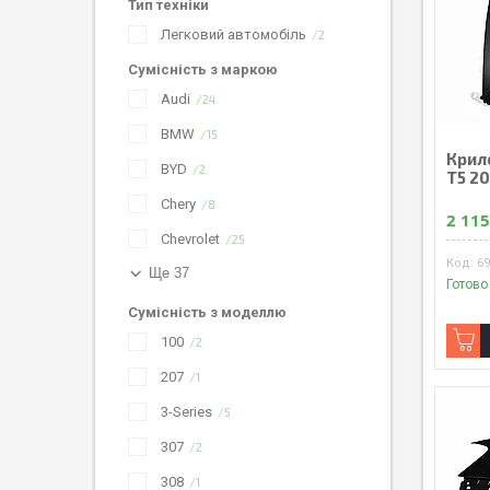
Тип техніки
Легковий автомобіль
2
Сумісність з маркою
Audi
24
BMW
15
Крил
BYD
2
T5 2
Chery
8
2 115
Chevrolet
25
6
Ще 37
Готово
Сумісність з моделлю
100
2
207
1
3-Series
5
307
2
308
1