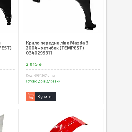
u
Крило переднє ліве Mazda 3
PEST)
2004– хетчбек (TEMPEST)
0340299311
2 015 ₴
6984267-omg
Готово до відправки
Купити