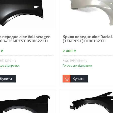
о переднє ліве Volkswagen
Крило переднє ліве Dacia 
003– TEMPEST 0510622311
(TEMPEST) 0180132311
 ₴
2 400 ₴
9841624-omg
6984446-omg
 до відправки
Готово до відправки
Купити
Купити