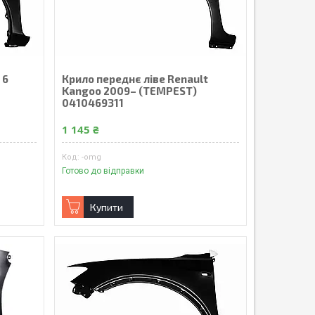
 6
Крило переднє ліве Renault
Kangoo 2009– (TEMPEST)
0410469311
1 145 ₴
-omg
Готово до відправки
Купити