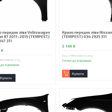
о переднє ліве Volkswagen
Крило переднє ліве Nissan
at B7 2011–2015 (TEMPEST)
(TEMPEST) 034 2925 311
147 311
2 140 ₴
 ₴
69841054675-omg
9841038234-omg
Готово до відправки
 до відправки
Купити
Купити