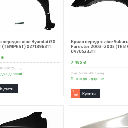
 переднє ліве Hyundai i30
Крило переднє ліве Subar
– (TEMPEST) 0271896311
Forester 2003–2005 (TEM
0470523311
 ₴
7 485 ₴
984850432-omg
6984434997-omg
 до відправки
Готово до відправки
Купити
Купити