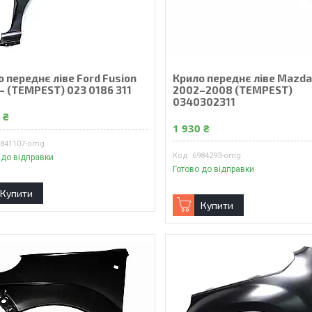
 переднє ліве Ford Fusion
Крило переднє ліве Mazda
– (TEMPEST) 023 0186 311
2002–2008 (TEMPEST)
0340302311
 ₴
1 930 ₴
9841107-omg
6984293-omg
 до відправки
Готово до відправки
Купити
Купити