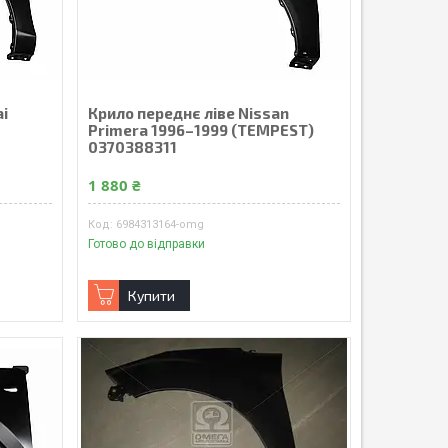
ai
Крило переднє ліве Nissan
Primera 1996–1999 (TEMPEST)
0370388311
1 880 ₴
6984313164-omg
Готово до відправки
Купити