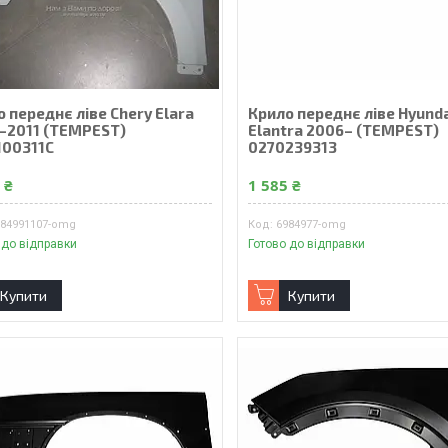
 переднє ліве Chery Elara
Крило переднє ліве Hyund
–2011 (TEMPEST)
Elantra 2006– (TEMPEST)
100311C
0270239313
 ₴
1 585 ₴
984991107-omg
6984977-omg
 до відправки
Готово до відправки
Купити
Купити