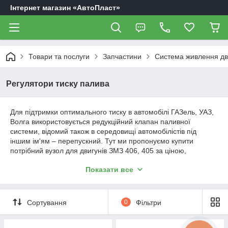
Інтернет магазин «АвтоПласт»
Товари та послуги
Запчастини
Система живлення дв
Регулятори тиску палива
Для підтримки оптимального тиску в автомобілі ГАЗель, УАЗ,
Волга використовується редукційний клапан паливної
системи, відомий також в середовищі автомобілістів під
іншим ім'ям – перепускний. Тут ми пропонуємо купити
потрібний вузол для двигунів ЗМЗ 406, 405 за ціною,
наближеною до заводського прайсу.
Показати все
Отже, клапан є невід'ємною частиною будь-якого
інжекторного двигуна. Його основне завдання обумовлюється
необхідністю підтримання високого тиску палива у форсунках
Сортування
0
Фільтри
при роботі двигуна в різних навантажувальних режимах.
Простіше кажучи, клапан редукційний паливний впливає на
продуктивність форсунок, а значить і на загальні показники