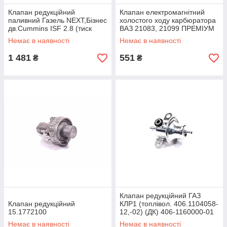
Клапан редукційний
Клапан електромагнітний
паливний Газель NEXT,Бізнес
холостого ходу карбюратора
дв.Cummins ISF 2.8 (тиск
ВАЗ 21083, 21099 ПРЕМІУМ
палива в рампі) (Cumm
(АВТО-СОЮЗ 88) 2108-
Немає в наявності
Немає в наявності
1107420
1 481
551
₴
₴
Клапан редукційний ГАЗ
Клапан редукційний
КЛР1 (топлівол. 406.1104058-
15.1772100
12,-02) (ДК) 406-1160000-01
Немає в наявності
Немає в наявності