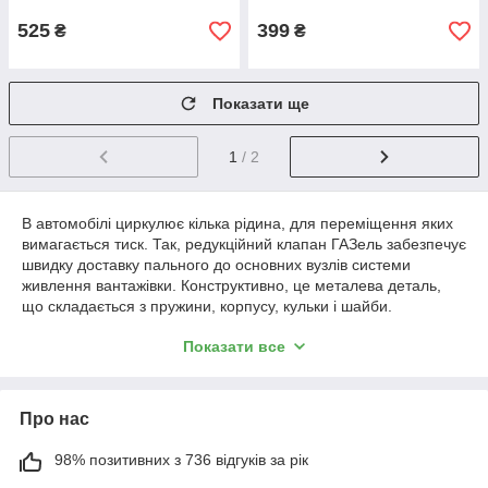
525
399
₴
₴
Показати ще
1
/ 2
В автомобілі циркулює кілька рідина, для переміщення яких
вимагається тиск. Так, редукційний клапан ГАЗель забезпечує
швидку доставку пального до основних вузлів системи
живлення вантажівки. Конструктивно, це металева деталь,
що складається з пружини, корпусу, кульки і шайби.
Головна функція клапана –
Показати все
підтримання оптимального
тиску, шляхом нагнітання,
або стравлювання робочого
Про нас
середовища. Слабким
місцем механізму цього
сайту є пружина. Вона:
98% позитивних з 736 відгуків за рік