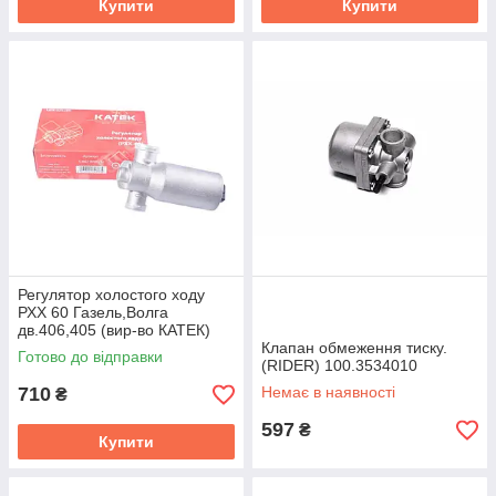
Купити
Купити
Регулятор холостого ходу
РХХ 60 Газель,Волга
дв.406,405 (вир-во КАТЕК)
406.1147051-02
Клапан обмеження тиску.
Готово до відправки
(RIDER) 100.3534010
710
Немає в наявності
₴
597
₴
Купити