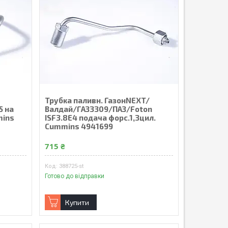
Трубка паливн. ГазонNEXT/
5 на
Валдай/ГАЗ3309/ПАЗ/Foton
mins
ISF3.8E4 подача форс.1,3цил.
Cummins 4941699
715 ₴
388725-st
Готово до відправки
Купити