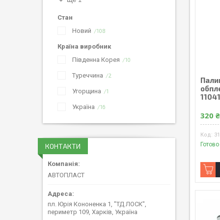
Стан
Новий
108
Країна виробник
Південна Корея
10
Туреччина
2
Пали
обпле
Угорщина
1
1104
Україна
16
320 
3
Готово
КОНТАКТИ
АВТОПЛАСТ
пл. Юрія Кононенка 1, "ТД ЛОСК",
периметр 109, Харків, Україна