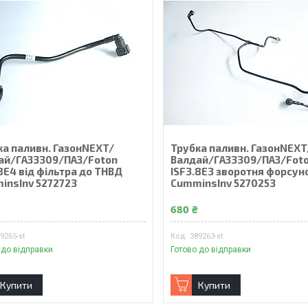
ка паливн. ГазонNEXT/
Трубка паливн. ГазонNEXT
ай/ГАЗ3309/ПАЗ/Foton
Валдай/ГАЗ3309/ПАЗ/Fot
8E4 від фільтра до ТНВД
ISF3.8E3 зворотня форсун
insInv 5272723
CumminsInv 5270253
₴
680 ₴
9265-st
389263-st
 до відправки
Готово до відправки
Купити
Купити