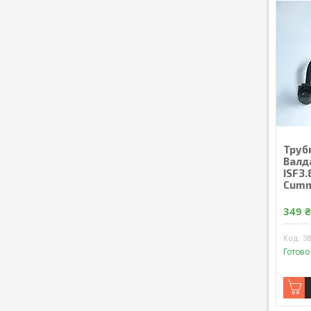
Труб
Валд
ISF3.
Cumm
349 
38
Готово