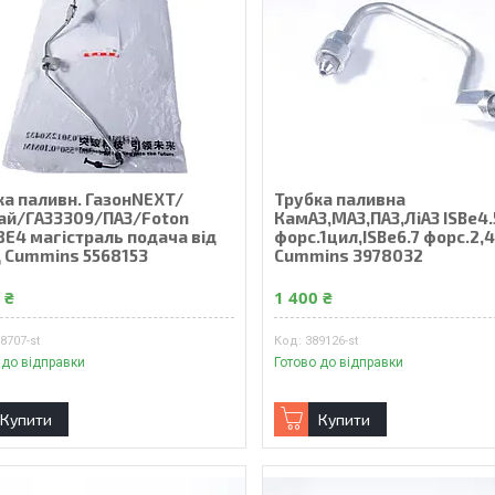
ка паливн. ГазонNEXT/
Трубка паливна
ай/ГАЗ3309/ПАЗ/Foton
КамАЗ,МАЗ,ПАЗ,ЛіАЗ ISBe4.
8E4 магістраль подача від
форс.1цил,ISBe6.7 форс.2,
 Cummins 5568153
Cummins 3978032
 ₴
1 400 ₴
8707-st
389126-st
 до відправки
Готово до відправки
Купити
Купити