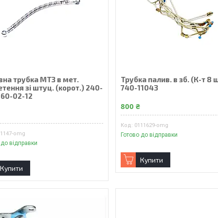
вна трубка МТЗ в мет.
Трубка палив. в зб. (К-т 8 ш
тення зі штуц. (корот.) 240-
740-11043
160-02-12
800 ₴
₴
0111629-omg
11147-omg
Готово до відправки
 до відправки
Купити
Купити