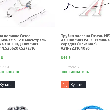
ка паливна Газель
Трубка паливна Газель NE
Бiзнес ISF2.8 магiстраль
дв.Cummins ISF 2.8 зливна
ча від ТНВД Cummins
середня (Оригiнал)
114,5266207,5272516
А21R22.1104095
 ₴
349 ₴
9512-st
127921-st
 до відправки
Готово до відправки
Купити
Купити