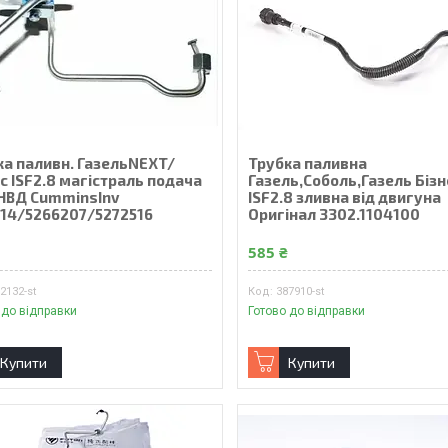
ка паливн. ГазельNEXT/
Трубка паливна
с ISF2.8 магістраль подача
Газель,Соболь,Газель Бiзн
ТНВД CumminsInv
ISF2.8 зливна від двигуна
114/5266207/5272516
Оригінал 3302.1104100
₴
585 ₴
2132-st
387910-st
 до відправки
Готово до відправки
Купити
Купити