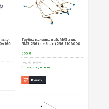
тиску
Трубка паливн.. в зб. МАЗ з дв.
104160-
ЯМЗ-236 (к-т 6 шт.) 236-1104000
565 ₴
0211679-omg
Готово до відправки
Купити