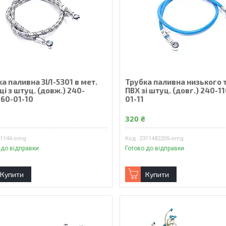
а паливна ЗІЛ-5301 в мет.
Трубка паливна низького 
ці з штуц. (довж.) 240-
ПВХ зі штуц. (довг.) 240-1
160-01-10
01-11
₴
320 ₴
11146-omg
2311482205-omg
 до відправки
Готово до відправки
Купити
Купити