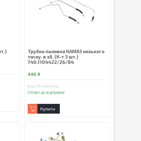
т.)
Трубка паливна КАМАЗ низького
тиску. в зб. (К-т 3 шт.)
740.1104422/26/84
446 ₴
0111631-omg
Готово до відправки
Купити