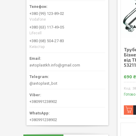
+380 (99) 123-89-02
Vodafone
+380 (63) 117-49-05
Lifecell
+380 (68) 504-27-83
Київстар
Труб
Бізне
від 
5321
avtoplastkh.info@gmail.com
690 
@avtoplast_bot
38
Готово
+380991238902
+380991238902