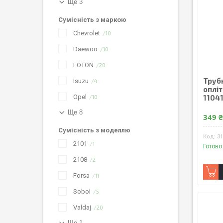
Ще 3
Сумісність з маркою
Chevrolet
10
Daewoo
10
FOTON
20
Трубк
Isuzu
4
опліт
Opel
1104
10
Ще 8
349 
Сумісність з моделлю
3
2101
1
Готово
2108
2
Forsa
11
Sobol
5
Valdaj
20
Ще 1