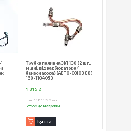
/
Трубка паливна ЗІЛ 130 (2 шт.,
on
мідні, від карбюратора/
ок
бензонасоса) (АВТО-СОЮЗ 88)
130-1104050
1 815 ₴
10111163759-omg
Готово до відправки
Купити