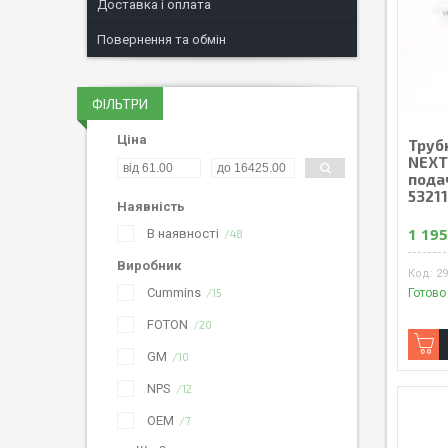
Доставка і оплата
Повернення та обмін
ФІЛЬТРИ
Ціна
Труб
NEXT,
пода
5321
Наявність
1 195
В наявності
48
Виробник
29
Cummins
15
Готово
FOTON
20
GM
10
NPS
12
OEM
7