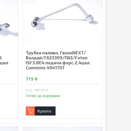
Трубка паливн. ГазонNEXT/
5
Валдай/ГАЗ3309/ПАЗ/Foton
4цил
ISF3.8E4 подача форс.2,4цил.
Cummins 4941701
715 ₴
388726-st
Готово до відправки
Купити