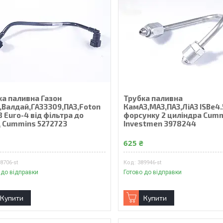
ка паливна Газон
Трубка паливна
,Валдай,ГАЗ3309,ПАЗ,Foton
КамАЗ,МАЗ,ПАЗ,ЛіАЗ ISBe4.
8 Euro-4 від фільтра до
форсунку 2 циліндра Cum
 Cummins 5272723
Investmen 3978244
₴
625 ₴
8706-st
389946-st
 до відправки
Готово до відправки
Купити
Купити