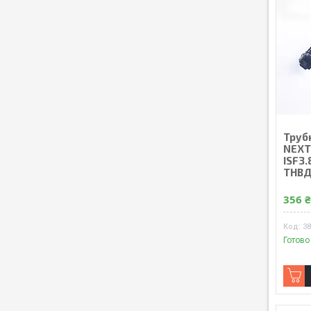
Труб
NEXT
ISF3.
ТНВД
356 
38
Готово