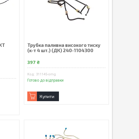
XT
Трубка паливна високого тиску
(к-т 4 шт.) (ДК) 240-1104300
397 ₴
311145-omg
Готово до відправки
Купити