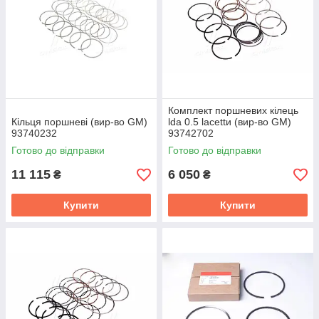
Комплект поршневих кілець
Кільця поршневі (вир-во GM)
lda 0.5 lacettи (вир-во GM)
93740232
93742702
Готово до відправки
Готово до відправки
11 115
6 050
₴
₴
Купити
Купити