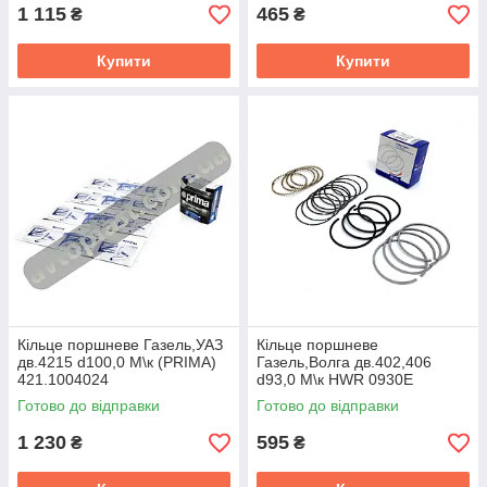
1 115
465
₴
₴
Купити
Купити
Кiльце поршневе Газель,УАЗ
Кiльце поршневе
дв.4215 d100,0 М\к (PRIMA)
Газель,Волга дв.402,406
421.1004024
d93,0 М\к HWR 0930E
(HERZOG) 406.1000100-01-
Готово до відправки
Готово до відправки
БР
1 230
595
₴
₴