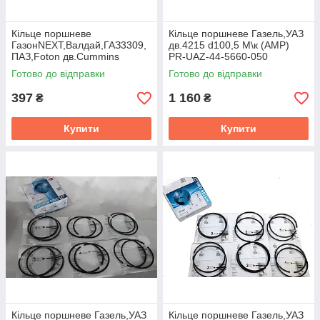
Кільце поршневе
Кiльце поршневе Газель,УАЗ
ГазонNEXT,Валдай,ГАЗ3309,
дв.4215 d100,5 М\к (AMP)
ПАЗ,Foton дв.Cummins
PR-UAZ-44-5660-050
ISF3.8 d102.0 П/к
Готово до відправки
Готово до відправки
CumminsInv 4089258
397
1 160
₴
₴
Купити
Купити
Кiльце поршневе Газель,УАЗ
Кiльце поршневе Газель,УАЗ