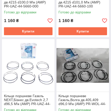
дв.4215 d100,0 М\к (AMP)
дв.4215 d101,0 М\к (AMP)
PR-UAZ-44-5660-000
PR-UAZ-44-5660-100
Готово до відправки
Готово до відправки
1 160
1 160
₴
₴
Купити
Купити
Кiльце поршневе Газель
Кiльце поршневе
NEXT,Бiзнес дв.Evotech 2,7
Газель,Волга дв.405,409
d96,5 М\к (AMP) PR-UAZ-44-
d96,0 М\к (AMP) PR-WOL-44-
5658-000-SET
5656-050-SET
Готово до відправки
Готово до відправки