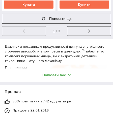
Купити
Купити
Показати ще
1
/ 3
Важливим показником продуктивності двигуна внутрішнього
згоряння автомобіля є компресія в циліндрах. Її забезпечує
комплект поршневих кілець, які є витратними деталями
кривошипно-шатунного механізму.
При падении
компрессии, в первую
Показати все
очередь проверяется
наличие и состояние
колец. При
Про нас
эксплуатации
двигателя,
происходит износ
98% позитивних з 742 відгуків за рік
цилиндров и поршней
Працює з 22.01.2016
и расстояние между