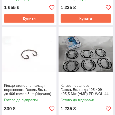
1 655
1 235
₴
₴
Купити
Купити
Кiльце стопорне пальця
Кiльце поршневе
поршневого Газель,Волга
Газель,Волга дв.405,409
дв.406 компл.8шт (Украина)
d95,5 М\к (AMP) PR-WOL-44-
406-1004022
5656-000-SET
Готово до відправки
Готово до відправки
330
1 235
₴
₴