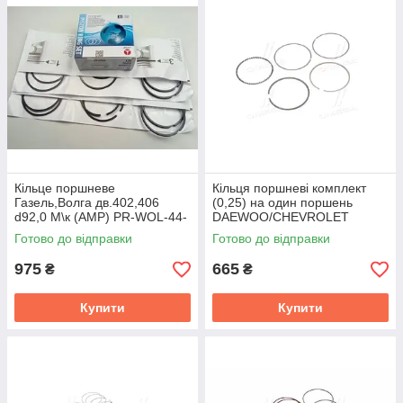
Кiльце поршневе
Кільця поршневі комплект
Газель,Волга дв.402,406
(0,25) на один поршень
d92,0 М\к (AMP) PR-WOL-44-
DAEWOO/CHEVROLET
5650-000-SET
MATIZ/SPARK, AVEO (вир-во
Готово до відправки
Готово до відправки
GM) 96611459
975
665
₴
₴
Купити
Купити