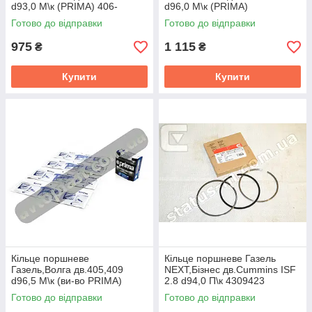
d93,0 М\к (PRIMA) 406-
d96,0 М\к (PRIMA)
1000100-01АР
405.1000100
Готово до відправки
Готово до відправки
975
1 115
₴
₴
Купити
Купити
Кільце поршневе
Кiльце поршневе Газель
Газель,Волга дв.405,409
NEXT,Бiзнес дв.Cummins ISF
d96,5 М\к (ви-во PRIMA)
2.8 d94,0 П\к 4309423
Готово до відправки
Готово до відправки