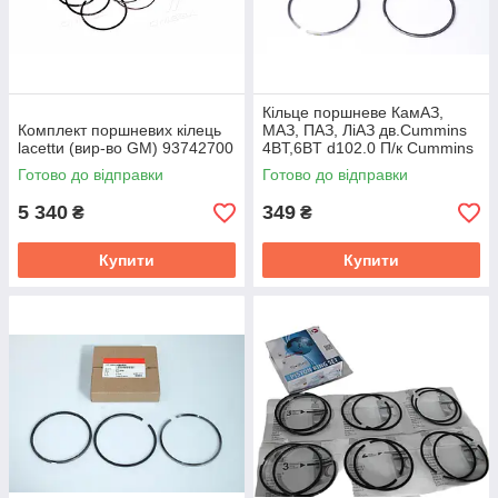
Кільце поршневе КамАЗ,
Комплект поршневих кілець
МАЗ, ПАЗ, ЛіАЗ дв.Cummins
lacettи (вир-во GM) 93742700
4BT,6BT d102.0 П/к Cummins
Investmen 3802230
Готово до відправки
Готово до відправки
5 340
349
₴
₴
Купити
Купити