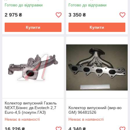
Investmen) 3931747,3901683
3.8 Cummins Investmen
Готово до відправки
Готово до відправки
5263382
2 975
3 350
₴
₴
Купити
Купити
Колектор випускний Газель
NEXT,Бізнес дв.Evotech 2,7
Колектор випускний (вир-во
Euro-4,5 (покупн.ГАЗ)
GM) 96481526
Немає в наявності
Немає в наявності
16 226
4 340
₴
₴