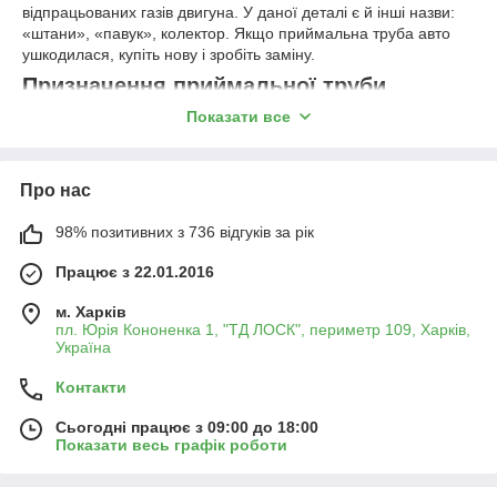
відпрацьованих газів двигуна. У даної деталі є й інші назви:
«штани», «павук», колектор. Якщо приймальна труба авто
ушкодилася, купіть нову і зробіть заміну.
Призначення приймальної труби
Показати все
Колекторна труба — це сполучені один з одним труби, які
підключаються до двигуна. Вони забирають гази з циліндрів і
подають їх на вихлопний тракт.
Про нас
Приймальна труба бере участь у відбитті імпульсів і
збільшення потужності двигуна. Також допомагає камер
98% позитивних з 736 відгуків за рік
згоряння звільнитися від відпрацьованих газів.
Правильна конструкція дозволяє збільшити продуктивність
Працює з 22.01.2016
мотора. При цьому приймальна труба глушника є частиною
вихлопної системи, тому без належної роботи інших
м. Харків
пл. Юрія Кононенка 1, "ТД ЛОСК", периметр 109, Харків,
компонентів не може бути ефективною.
Україна
Коли потрібно міняти колектор
Контакти
Часто поломка
виникає через
Сьогодні працює з 09:00 до 18:00
Показати весь графік роботи
зношування
ущільнювальних
елементів. Також