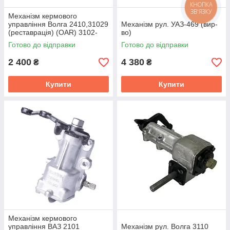
КНОПКА
ЗВ'ЯЗКУ
Механiзм кермового
управлiння Волга 2410,31029
Механізм рул. УАЗ-469 (вир-
(реставрацiя) (OAR) 3102-
во)
3400014-10
Готово до відправки
Готово до відправки
2 400
4 380
₴
₴
Купити
Купити
Механiзм кермового
управлiння ВАЗ 2101
Механізм рул. Волга 3110