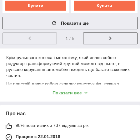
Купити
Купити
Показати ще
1
/ 5
Крім рульового колеса і механізму, який являє собою
редуктор трансформуючий крутний момент від нього, в
рульове керування автомобіля входить ще багато важливих
частин.
Це пристрій являє собою складну конструкцію, кожна з
деталей якою повинна бути справна.
Механізми управління
Показати все
оглядаються при кожному технічному огляді і, при
необхідності, ремонтуються і замінюються на нові.
Що входить в рульове управління
Про нас
Передачу моменту від рульового колеса до передніх коліс
98% позитивних з 737 відгуків за рік
транспортного засобу здійснюють такі запчастини рульової
системи:
Працює з 22.01.2016