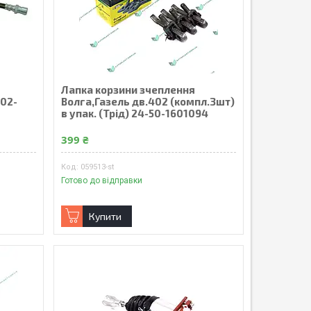
Лапка корзини зчеплення
302-
Волга,Газель дв.402 (компл.3шт)
в упак. (Трiд) 24-50-1601094
399 ₴
059513-st
Готово до відправки
Купити