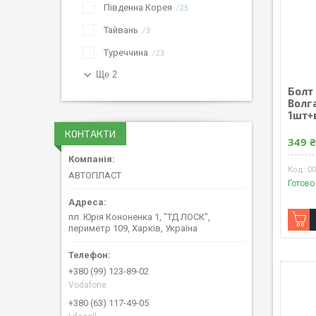
Південна Корея
25
Тайвань
3
Туреччина
23
Ще 2
Болт 
Волг
1шт+в
КОНТАКТИ
349 
00
АВТОПЛАСТ
Готово
пл. Юрія Кононенка 1, "ТД ЛОСК",
периметр 109, Харків, Україна
+380 (99) 123-89-02
Vodafone
+380 (63) 117-49-05