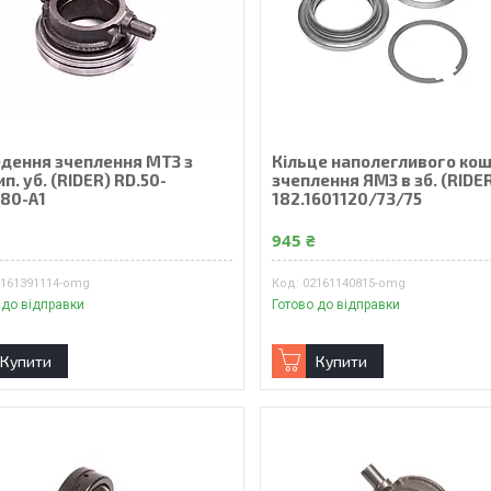
едення зчеплення МТЗ з
Кільце наполегливого ко
п. уб. (RIDER) RD.50-
зчеплення ЯМЗ в зб. (RIDE
180-А1
182.1601120/73/75
₴
945 ₴
3161391114-omg
02161140815-omg
 до відправки
Готово до відправки
Купити
Купити