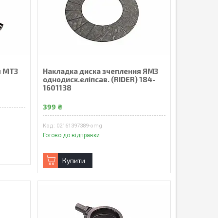
я МТЗ
Накладка диска зчеплення ЯМЗ
однодиск.еліпсав. (RIDER) 184-
1601138
399 ₴
02161397389-omg
Готово до відправки
Купити