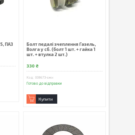
5, ПАЗ
Болт педалі зчеплення Газель,
Волга у сб. (болт 1 шт. + гайка 1
шт. + втулка 2 шт.)
330 ₴
008673-sжн
Готово до відправки
Купити