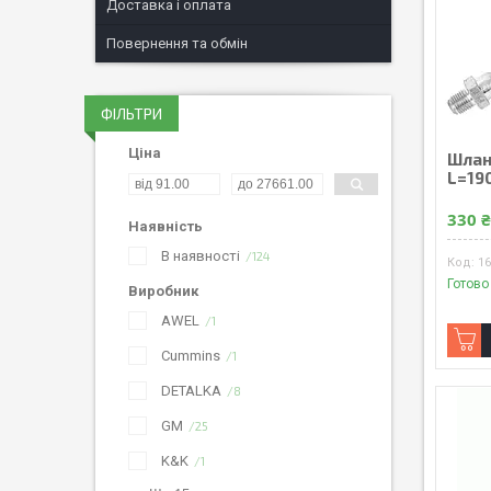
Доставка і оплата
Повернення та обмін
ФІЛЬТРИ
Ціна
Шлан
L=19
330 
Наявність
В наявності
124
16
Готово
Виробник
AWEL
1
Cummins
1
DETALKA
8
GM
25
K&K
1