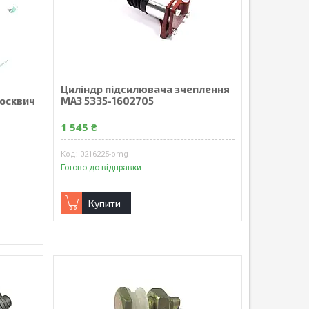
я
Циліндр підсилювача зчеплення
Москвич
МАЗ 5335-1602705
1 545 ₴
0216225-omg
Готово до відправки
Купити