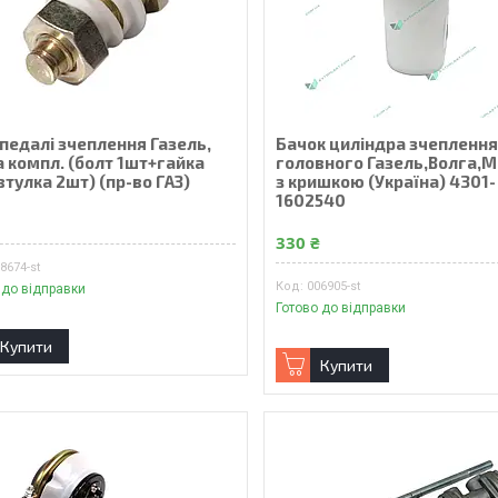
педалі зчеплення Газель,
Бачок цилiндра зчепленн
а компл. (болт 1шт+гайка
головного Газель,Волга,
тулка 2шт) (пр-во ГАЗ)
з кришкою (Україна) 4301-
1602540
₴
330 ₴
8674-st
006905-st
 до відправки
Готово до відправки
Купити
Купити