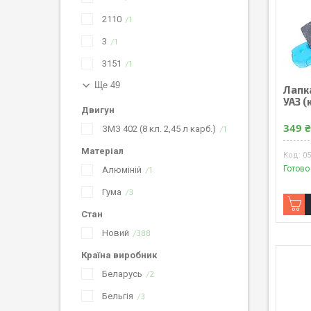
2110
1
3
1
3151
1
Ще 49
Лапка
УАЗ (
Двигун
349 
ЗМЗ 402 (8 кл. 2,45 л карб.)
1
Матеріал
05
Готово
Алюміній
1
Гума
3
Стан
Новий
388
Країна виробник
Беларусь
2
Бельгія
3