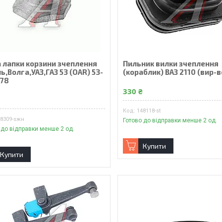
а лапки корзини зчеплення
Пильник вилки зчеплення
ь,Волга,УАЗ,ГАЗ 53 (OAR) 53-
(кораблик) ВАЗ 2110 (вир-в
178
330 ₴
₴
148118-st
18309-sжн
Готово до відправки менше 2 од.
 до відправки менше 2 од.
Купити
Купити