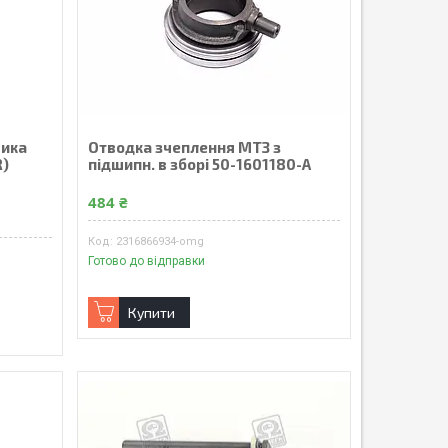
шика
Отводка зчеплення МТЗ з
R)
підшипн. в зборі 50-1601180-А
484 ₴
2316866934-omg
Готово до відправки
Купити