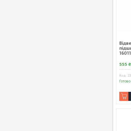
Відв
підши
1601
555 
2
Готово