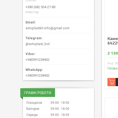
Lifecell
+380 (68) 504-27-83
Київстар
avtoplastkh.info@gmail.com
Каме
6422
@avtoplast_bot
2 130
+380991238902
0
Готово
+380991238902
ГРАФІК РОБОТИ
Понеділок
09:00
18:00
Вівторок
09:00
18:00
Середа
09:00
18:00