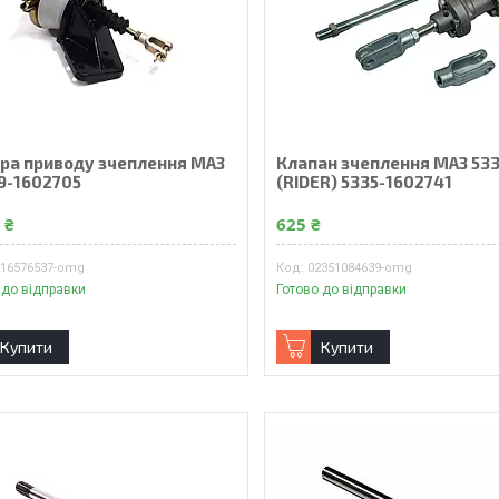
ра приводу зчеплення МАЗ
Клапан зчеплення МАЗ 533
9-1602705
(RIDER) 5335-1602741
 ₴
625 ₴
216576537-omg
02351084639-omg
 до відправки
Готово до відправки
Купити
Купити