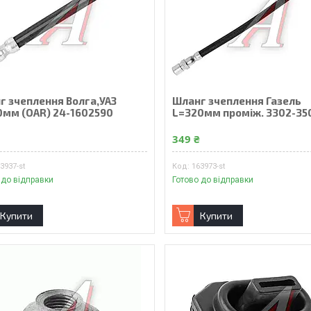
г зчеплення Волга,УАЗ
Шланг зчеплення Газель
0мм (OAR) 24-1602590
L=320мм промiж. 3302-35
₴
349 ₴
3937-st
163973-st
 до відправки
Готово до відправки
Купити
Купити