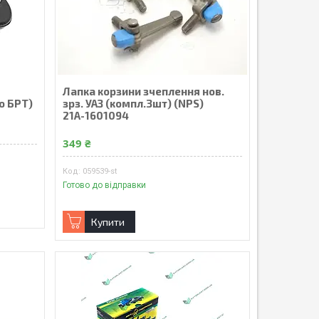
Лапка корзини зчеплення нов.
о БРТ)
зрз. УАЗ (компл.3шт) (NPS)
21А-1601094
349 ₴
059539-st
Готово до відправки
Купити