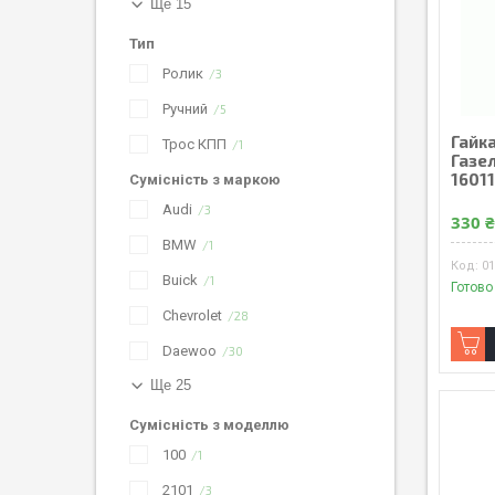
Ще 15
Тип
Ролик
3
Ручний
5
Гайк
Трос КПП
1
Газел
1601
Сумісність з маркою
Audi
3
330 
BMW
1
0
Buick
1
Готово
Chevrolet
28
Daewoo
30
Ще 25
Сумісність з моделлю
100
1
2101
3