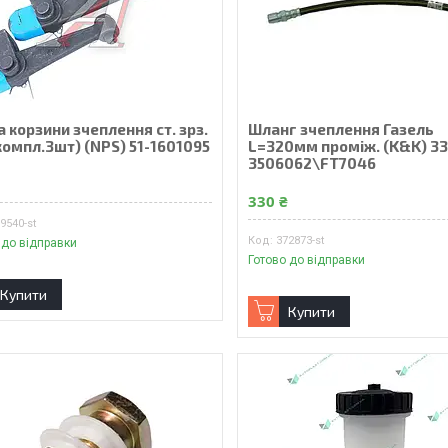
 корзини зчеплення ст. зрз.
Шланг зчеплення Газель
компл.3шт) (NPS) 51-1601095
L=320мм промiж. (K&K) 3
3506062\FT7046
₴
330 ₴
9540-st
372873-st
 до відправки
Готово до відправки
Купити
Купити