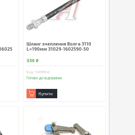
Шланг зчеплення Волга 3110
06025
L=190мм 31029-1602590-50
330 ₴
163939-st
Готово до відправки
Купити