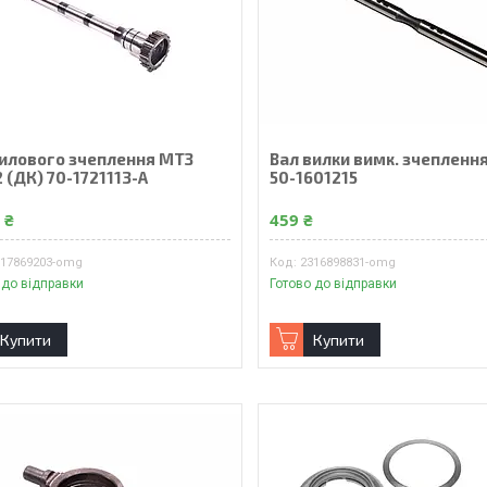
силового зчеплення МТЗ
Вал вилки вимк. зчепленн
 (ДК) 70-1721113-А
50-1601215
 ₴
459 ₴
317869203-omg
2316898831-omg
 до відправки
Готово до відправки
Купити
Купити