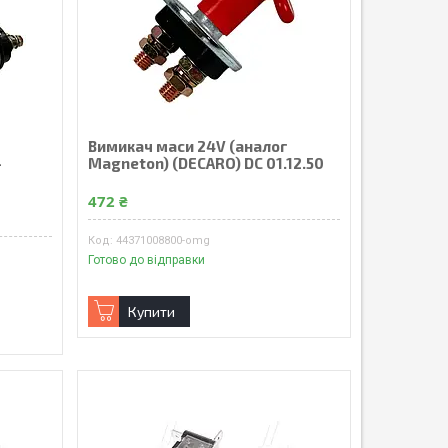
Вимикач маси 24V (аналог
-
Magneton) (DECARO) DC 01.12.50
472 ₴
44371008800-omg
Готово до відправки
Купити