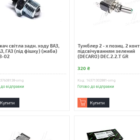
ач світла задн. ходу ВАЗ,
Тумблер 2 - х позиц. 2 конт
, ГАЗ (під фішку) (жаба)
підсвічуванням зелений
8-02
(DECARO) DEC.2.2.T GR
₴
320 ₴
737608138-omg
16371302881-omg
 до відправки
Готово до відправки
Купити
Купити