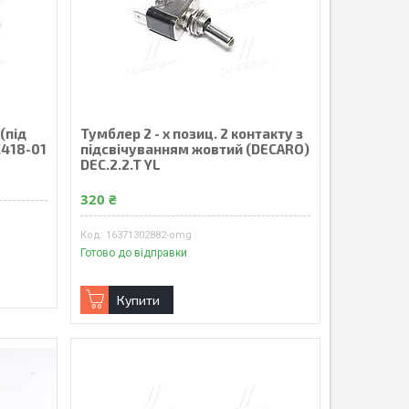
(під
Тумблер 2 - х позиц. 2 контакту з
К418-01
підсвічуванням жовтий (DECARO)
DEC.2.2.T YL
320 ₴
16371302882-omg
Готово до відправки
Купити