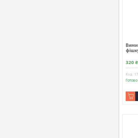
Вимик
фішк
320 
1
Готово