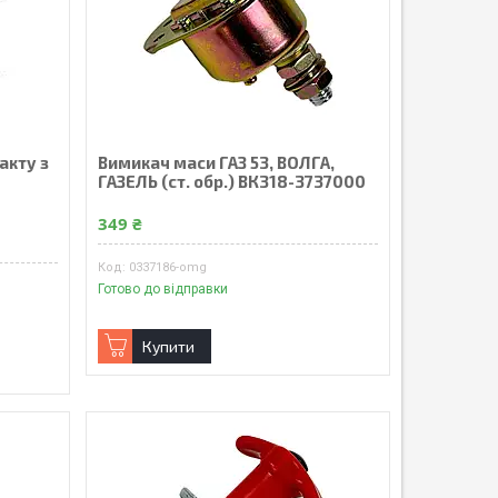
акту з
Вимикач маси ГАЗ 53, ВОЛГА,
ГАЗЕЛЬ (ст. обр.) ВК318-3737000
349 ₴
0337186-omg
Готово до відправки
Купити