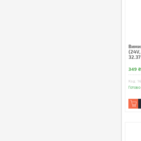
Вимик
(24V,
32.3
349 
1
Готово