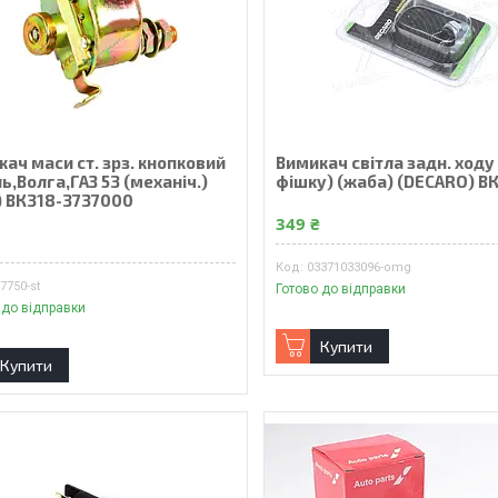
ач маси ст. зрз. кнопковий
Вимикач світла задн. ходу 
ь,Волга,ГАЗ 53 (механiч.)
фішку) (жаба) (DECARO) В
) ВК318-3737000
349 ₴
₴
03371033096-omg
7750-st
Готово до відправки
 до відправки
Купити
Купити