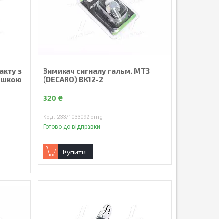
акту з
Вимикач сигналу гальм. МТЗ
ришкою
(DECARO) ВК12-2
320 ₴
23371033092-omg
Готово до відправки
Купити