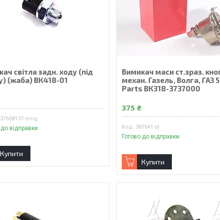
ач світла задн. ходу (під
Вимикач маси ст.зраз. кн
у) (жаба) ВК418-01
механ. Газель, Волга, ГАЗ 
Parts ВК318-3737000
₴
375 ₴
737608137-omg
387641-st
 до відправки
Готово до відправки
Купити
Купити