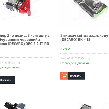
ер 2 - х позиц. 2 контакту з
Вимикач світла задн. ходу
вічуванням червоний з
(DECARO) ВК-415
кою (DECARO) DEC.2.2.T1 RD
320 ₴
₴
03371033095-omg
6371305840-omg
Готово до відправки
 до відправки
Купити
Купити