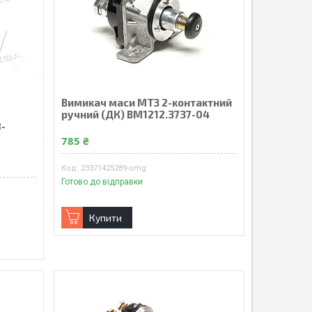
Вимикач маси МТЗ 2-контактний
ручний (ДК) ВМ1212.3737-04
8-
785 ₴
23371425289-omg
Готово до відправки
Купити