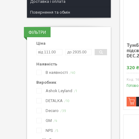
Доставка і оплата
Повернення та обмін
ФІЛЬТРИ
Ціна
Тумбл
підс
DEC.2
Наявність
320 
В наявності
40
1
Виробник
Готово
Ashok Leyland
1
DETALKA
10
Decaro
39
GM
4
NPS
5