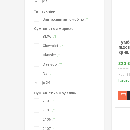
Ще 5
Тип техніки
Вантажний автомобіль
1
Сумісність з маркою
BMW
1
Тумбл
Chevrolet
6
підс
криш
Chrysler
1
320 
Daewoo
7
Daf
1
1
Готово
Ще 34
Сумісність з моделлю
2101
1
2103
1
2105
1
2107
1