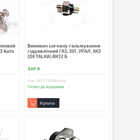
опковий
Вимикач сигналу гальмування
53 Auto
гідравлічний ГАЗ, ЗІЛ, УРАЛ, УАЗ
(DETALKA) ВК12 Б
349 ₴
03371153336-omg
Готово до відправки
Купити