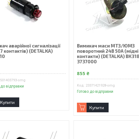
ач аварійної сигналізації
Вимикач маси МТЗ/ЮМЗ
 7 контактів) (DETALKA)
поворотний 24В 50А (мідні
710
контакти) (DETALKA) ВК31
3737000
₴
855 ₴
6501403793-omg
23371421928-omg
 до відправки
Готово до відправки
Купити
Купити