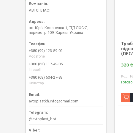
АВТОПЛАСТ
пл. Юрія Кононенка 1, "ТД ЛОСК",
периметр 109, Харків, Україна
Тумбл
підс
+380 (99) 123-89-02
(DECA
Vodafone
+380 (63) 117-49-05
320 
Lifecell
1
+380 (68) 504-27-83
Готово
Київстар
avtoplastkh.info@gmail.com
@avtoplast_bot