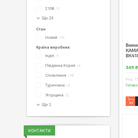
2108
3
Ще 24
Стан
Новий
111
Вимик
Країна виробник
КАМАЗ
ВК41
Індія
1
Південна Корея
4
349 
Словлення
39
1
Туреччина
Готово
2
Угорщина
2
Ще 1
КОНТАКТИ