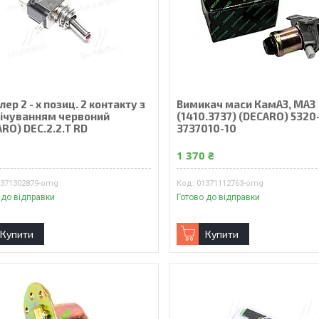
ер 2 - х позиц. 2 контакту з
Вимикач маси КамАЗ, МАЗ
вічуванням червоний
(1410.3737) (DECARO) 5320
RO) DEC.2.2.T RD
3737010-10
₴
1 370 ₴
6371302879-omg
01371112763-omg
 до відправки
Готово до відправки
Купити
Купити