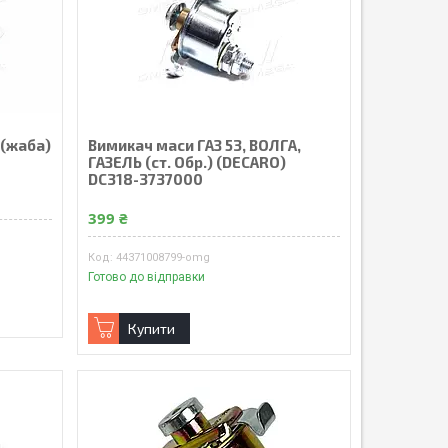
 (жаба)
Вимикач маси ГАЗ 53, ВОЛГА,
ГАЗЕЛЬ (ст. Обр.) (DECARO)
DC318-3737000
399 ₴
44371008799-omg
Готово до відправки
Купити