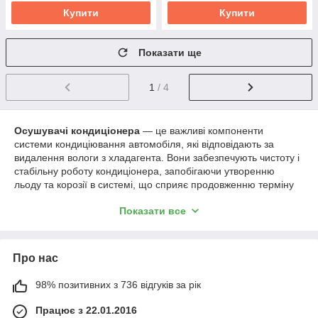
Купити
Купити
Показати ще
1
/ 4
Осушувачі кондиціонера
— це важливі компоненти
системи кондиціювання автомобіля, які відповідають за
видалення вологи з хладагента. Вони забезпечують чистоту і
стабільну роботу кондиціонера, запобігаючи утворенню
льоду та корозії в системі, що сприяє продовженню терміну
служби інших компонентів кондиціонера.
Показати все
🔧
У нашому каталозі представлені:
Осушувачі для автокондиціонерів
різних марок і
моделей автомобілів;
Про нас
Фільтри-осушувачі
з можливістю заміни для
покращення роботи системи кондиціонування;
98% позитивних з 736 відгуків за рік
Осушувачі кондиціонерів
для легкових і вантажних
Працює з 22.01.2016
автомобілів.