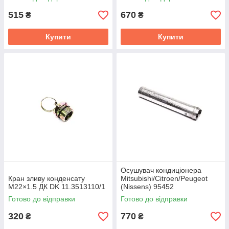
515
670
₴
₴
Купити
Купити
Осушувач кондиціонера
Кран зливу конденсату
Mitsubishi/Citroen/Peugeot
М22×1.5 ДК DK 11.3513110/1
(Nissens) 95452
Готово до відправки
Готово до відправки
320
770
₴
₴