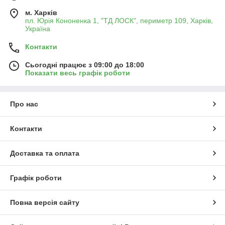
Ми пропонуємо тільки якісні осушувачі, які підходять для
м. Харків
пл. Юрія Кононенка 1, "ТД ЛОСК", периметр 109, Харків,
різних марок і моделей автомобілів. Ці компоненти легко
Україна
замінюються і забезпечують надійну та довговічну роботу
системи кондиціонування в будь-яких умовах.
Контакти
✅ Оригінальні та ліцензійні запчастини;
✅ Висока якість і надійність;
Сьогодні працює з 09:00 до 18:00
✅ Швидка доставка по Україні.
Показати весь графік роботи
Про нас
Контакти
Доставка та оплата
Графік роботи
Повна версія сайту