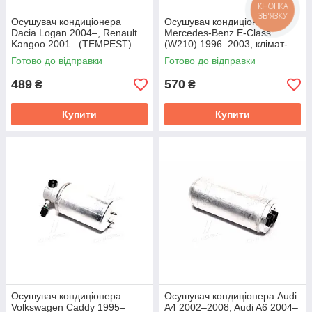
КНОПКА
ЗВ'ЯЗКУ
Осушувач кондиціонера
Осушувач кондиціонера
Dacia Logan 2004–, Renault
Mercedes-Benz E-Class
Kangoo 2001– (TEMPEST)
(W210) 1996–2003, клімат-
TP.6195241
контроль (TEMPEST)
Готово до відправки
Готово до відправки
TP.6195184
489
570
₴
₴
Купити
Купити
Осушувач кондиціонера
Осушувач кондиціонера Audi
Volkswagen Caddy 1995–
A4 2002–2008, Audi A6 2004–