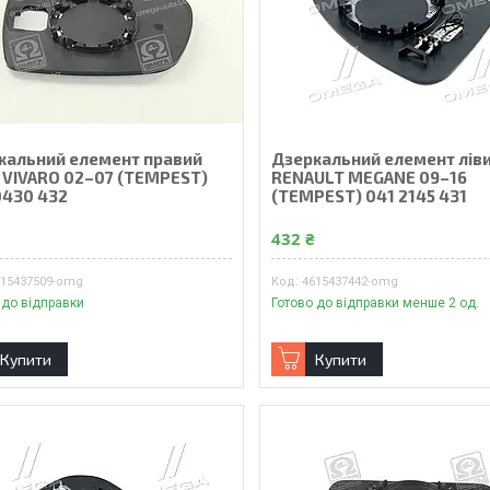
кальний елемент правий
Дзеркальний елемент лів
 VIVARO 02–07 (TEMPEST)
RENAULT MEGANE 09–16
0430 432
(TEMPEST) 041 2145 431
₴
432 ₴
615437509-omg
4615437442-omg
 до відправки
Готово до відправки менше 2 од.
Купити
Купити