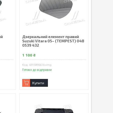
ий
Дзеркальний елемент правий
Suzuki Vitara 05– (TEMPEST) 048
0539 432
1 100 ₴
6915895614-omg
Готово до відправки
Купити