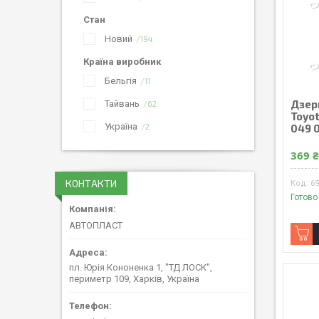
Стан
Новий
194
Країна виробник
Бельгія
11
Дзер
Тайвань
62
Toyo
Україна
049 
2
369 
КОНТАКТИ
6
Готово
АВТОПЛАСТ
пл. Юрія Кононенка 1, "ТД ЛОСК",
периметр 109, Харків, Україна