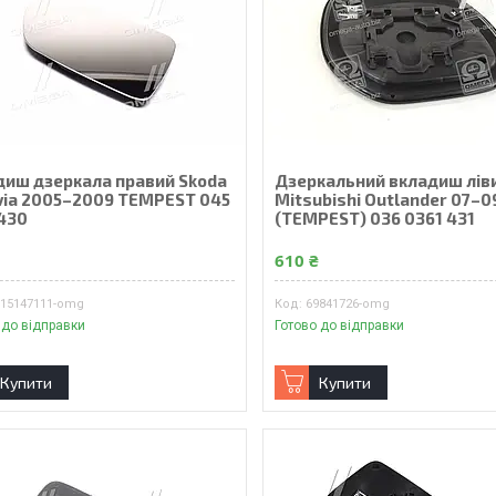
диш дзеркала правий Skoda
Дзеркальний вкладиш лів
via 2005–2009 TEMPEST 045
Mitsubishi Outlander 07–0
 430
(TEMPEST) 036 0361 431
₴
610 ₴
615147111-omg
69841726-omg
 до відправки
Готово до відправки
Купити
Купити