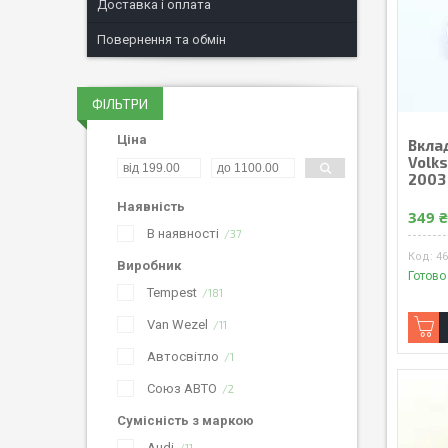
Доставка і оплата
Повернення та обмін
ФІЛЬТРИ
Ціна
Вкла
Volk
2003
Наявність
349 
В наявності
37
4
Виробник
Готово
Tempest
181
Van Wezel
11
Автосвітло
1
Союз АВТО
2
Сумісність з маркою
Audi
11