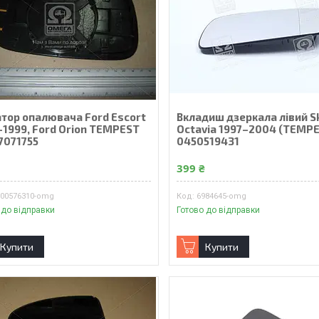
атор опалювача Ford Escort
Вкладиш дзеркала лівий S
–1999, Ford Orion TEMPEST
Octavia 1997–2004 (TEMP
7071755
0450519431
₴
399 ₴
600576310-omg
6984645-omg
 до відправки
Готово до відправки
Купити
Купити