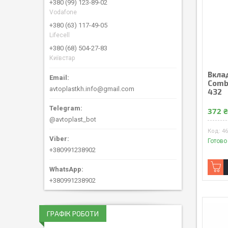
+380 (99) 123-89-02
Vodafone
+380 (63) 117-49-05
Lifecell
+380 (68) 504-27-83
Київстар
Вкла
Comb
avtoplastkh.info@gmail.com
432
372 
@avtoplast_bot
4
Готово
+380991238902
+380991238902
ГРАФІК РОБОТИ