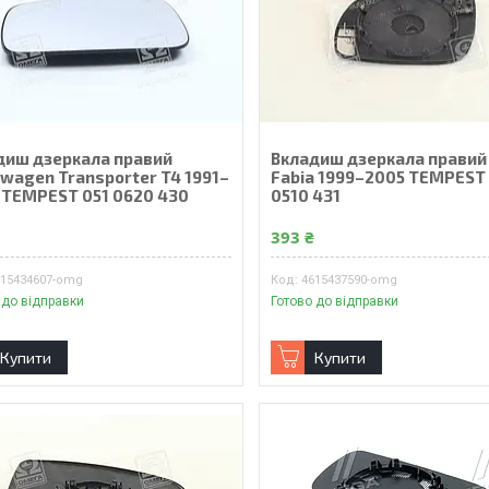
диш дзеркала правий
Вкладиш дзеркала правий
swagen Transporter T4 1991–
Fabia 1999–2005 TEMPEST
 TEMPEST 051 0620 430
0510 431
₴
393 ₴
615434607-omg
4615437590-omg
 до відправки
Готово до відправки
Купити
Купити