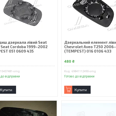
диш дзеркала лівий Seat
Дзеркальний елемент лів
, Seat Cordoba 1999–2002
Chevrolet Aveo T250 2006
EST 051 0609 435
(TEMPEST) 016 0106 433
₴
480 ₴
615437481-omg
69841112490-omg
 до відправки
Готово до відправки
Купити
Купити