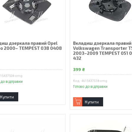
диш дзеркала правий Opel
Вкладиш дзеркала правий
o 2000– TEMPEST 038 0408
Volkswagen Transporter T
2003–2009 TEMPEST 051 
432
₴
399 ₴
615437504-omg
4615437518-omg
 до відправки
Готово до відправки
Купити
Купити