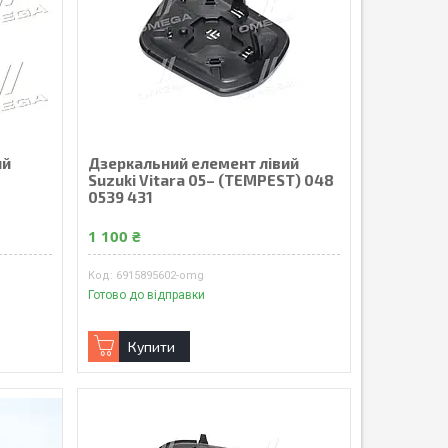
ий
Дзеркальний елемент лівий
–
Suzuki Vitara 05– (TEMPEST) 048
0539 431
1 100 ₴
6915895602-omg
Готово до відправки
Купити