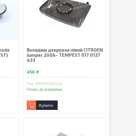
koda
Вкладиш дзеркала лівий CITROEN
EST)
Jumper 2006– TEMPEST 017 0127
433
456 ₴
4600576220-omg
Готово до відправки
Купити