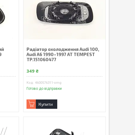
ий
Радіатор охолодження Audi 100,
9
Audi A6 1990–1997 AT TEMPEST
TP.151060477
349 ₴
4600576311-omg
Готово до відправки
Купити