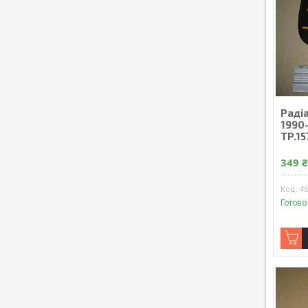
Раді
1990
TP.15
349 
4
Готово