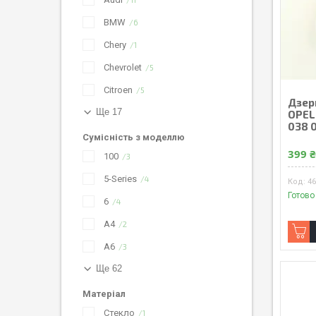
BMW
6
Chery
1
Chevrolet
5
Citroen
5
Дзер
Ще 17
OPEL
038 
Сумісність з моделлю
399 
100
3
5-Series
4
4
Готово
6
4
A4
2
A6
3
Ще 62
Матеріал
Стекло
1