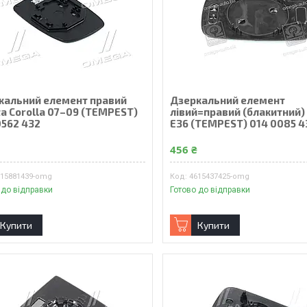
кальний елемент правий
Дзеркальний елемент
ta Corolla 07–09 (TEMPEST)
лівий=правий (блакитний
0562 432
E36 (TEMPEST) 014 0085 4
₴
456 ₴
915881439-omg
4615437425-omg
 до відправки
Готово до відправки
Купити
Купити