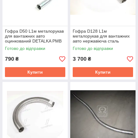
Гофра D50 L1м металорукав
Гофра D128 L1м
для вантажних авто
металорукав для вантажних
оцинкований DETALKA РМВ
авто нержавіюча сталь
50×1000
DETALKA РМВ 127×1000
Готово до відправки
Готово до відправки
790
3 700
₴
₴
Купити
Купити