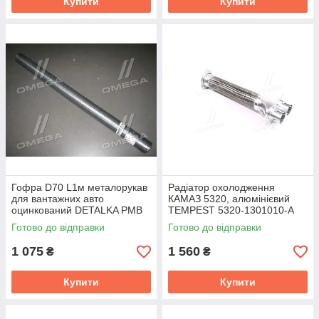
Купити
Купити
Гофра D70 L1м металорукав
Радіатор охолодження
для вантажних авто
КАМАЗ 5320, алюмінієвий
оцинкований DETALKA РМВ
TEMPEST 5320-1301010-А
70×1000
Готово до відправки
Готово до відправки
1 075
1 560
₴
₴
Купити
Купити