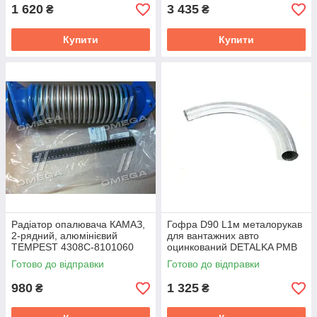
1 620
3 435
₴
₴
Купити
Купити
Радіатор опалювача КАМАЗ,
Гофра D90 L1м металорукав
2-рядний, алюмінієвий
для вантажних авто
TEMPEST 4308С-8101060
оцинкований DETALKA РМВ
90×1000
Готово до відправки
Готово до відправки
980
1 325
₴
₴