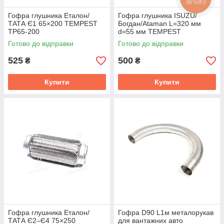
ЗВ'ЯЗКУ
Гофра глушника Еталон/
Гофра глушника ISUZU/
ТАТА Є1 65×200 TEMPEST
Богдан/Ataman L=320 мм
TP65-200
d=55 мм TEMPEST
TP8971759554-320
Готово до відправки
Готово до відправки
525
500
₴
₴
Купити
Купити
Гофра глушника Еталон/
Гофра D90 L1м металорукав
ТАТА Є2–Є4 75×250
для вантажних авто