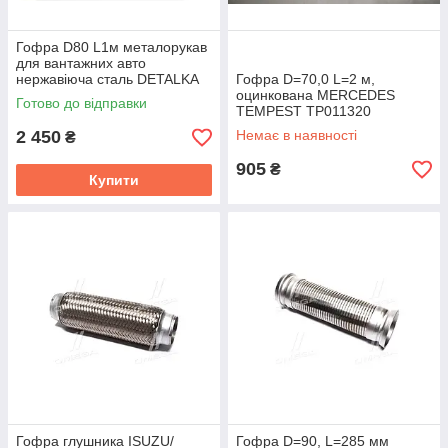
Гофра D80 L1м металорукав
для вантажних авто
нержавіюча сталь DETALKA
Гофра D=70,0 L=2 м,
РМВ 80×1000
оцинкована MERCEDES
Готово до відправки
TEMPEST TP011320
2 450
Немає в наявності
₴
905
₴
Купити
Гофра глушника ISUZU/
Гофра D=90, L=285 мм