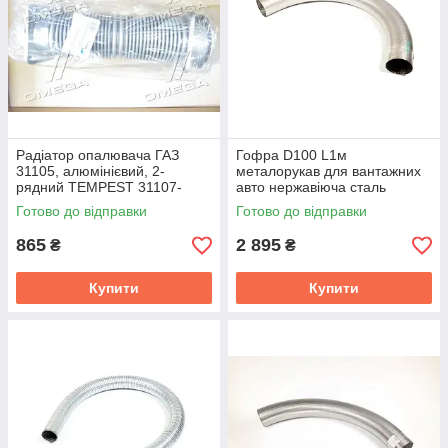
Радіатор опалювача ГАЗ
Гофра D100 L1м
31105, алюмінієвий, 2-
металорукав для вантажних
рядний TEMPEST 31107-
авто нержавіюча сталь
8101060
DETALKA РМВ 101×1000
Готово до відправки
Готово до відправки
865
2 895
₴
₴
Купити
Купити