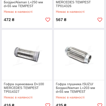
Богдан/Ataman L=250 мм
MERCEDES TEMPEST
d=55 мм TEMPEST
TP014326
TP8971759554-250
Немає в наявності
Немає в наявності
472
567
₴
₴
Гофра оцинкована D=100
Гофра глушника ISUZU/
MERCEDES TEMPEST
Богдан/Ataman L=203 мм
TP014327
d=55 мм TEMPEST
TP8971759554-203
Немає в наявності
Немає в наявності
416
435
₴
₴