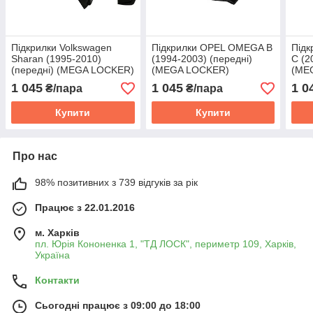
Підкрилки Volkswagen
Підкрилки OPEL OMEGA B
Під
Sharan (1995-2010)
(1994-2003) (передні)
С (2
(передні) (MEGA LOCKER)
(MEGA LOCKER)
(ME
1 045
1 045
1 0
₴/пара
₴/пара
Купити
Купити
Про нас
98% позитивних з 739 відгуків за рік
Працює з 22.01.2016
м. Харків
пл. Юрія Кононенка 1, "ТД ЛОСК", периметр 109, Харків,
Україна
Контакти
Сьогодні працює з 09:00 до 18:00