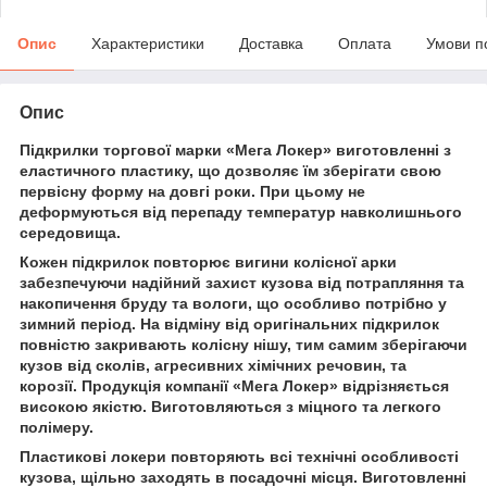
Опис
Характеристики
Доставка
Оплата
Умови п
Опис
Підкрилки торгової марки «Мега Локер» виготовленні з
еластичного пластику, що дозволяє їм зберігати свою
первісну форму на довгі роки. При цьому не
деформуються від перепаду температур навколишнього
середовища.
Кожен підкрилок повторює вигини колісної арки
забезпечуючи надійний захист кузова від потрапляння та
накопичення бруду та вологи, що особливо потрібно у
зимний період. На відміну від оригінальних підкрилок
повністю закривають колісну нішу, тим самим зберігаючи
кузов від сколів, агресивних хімічних речовин, та
корозії. Продукція компанії «Мега Локер» відрізняється
високою якістю. Виготовляються з міцного та легкого
полімеру.
Пластикові локери повторяють всі технічні особливості
кузова, щільно заходять в посадочні місця. Виготовленні