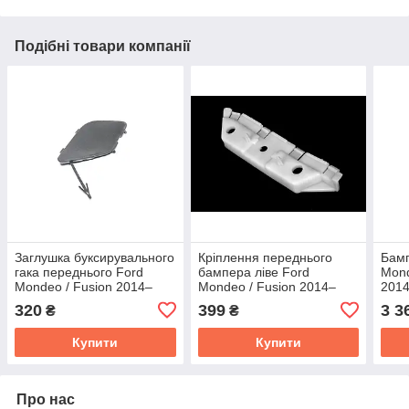
Подібні товари компанії
Заглушка буксирувального
Кріплення переднього
Бамп
гака переднього Ford
бампера ліве Ford
Mond
Mondeo / Fusion 2014–
Mondeo / Fusion 2014–
201
2017 (TEMPEST) 023 4578
2017 (TEMPEST) 023 4578
023 
320
399
3 3
₴
₴
920
931
Купити
Купити
Про нас