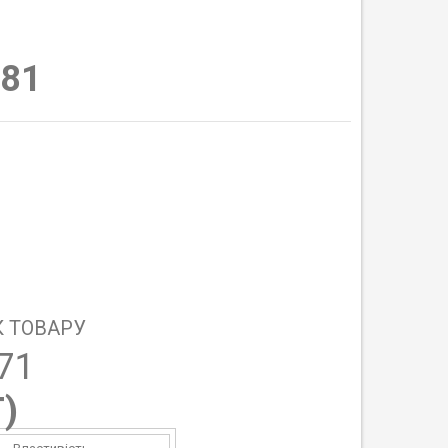
81
 ТОВАРУ
71
T
)