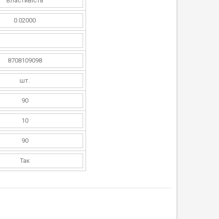
Властивість
0.02000
8708109098
шт.
90
10
90
Так