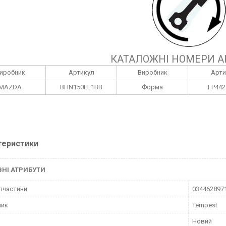
КАТАЛОЖНІ НОМЕРИ А
иробник
Артикул
Виробник
Арти
MAZDA
BHN150EL1BB
Форма
FP442
теристики
НІ АТРИБУТИ
пчастини
034462897
ник
Tempest
Новий