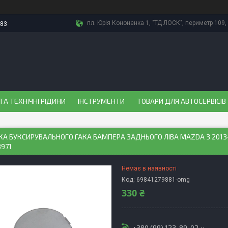
пл. Юрія Кононенка 1, "ТД ЛОСК", периметр 109, 
-83
ТА ТЕХНІЧНІ РІДИНИ
ІНСТРУМЕНТИ
ТОВАРИ ДЛЯ АВТОСЕРВІСІВ
А БУКСИРУВАЛЬНОГО ГАКА БАМПЕРА ЗАДНЬОГО ЛІВА MAZDA 3 201
971
Немає в наявності
Код:
69841279881-omg
330 ₴
+380 (99) 123-89-02