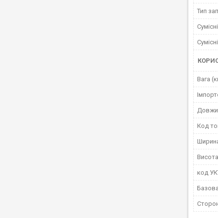
Тип за
Сумісн
Сумісн
КОРИ
Вага (к
Імпорт
Довжи
Код то
Ширин
Висота
код У
Базова
Сторо