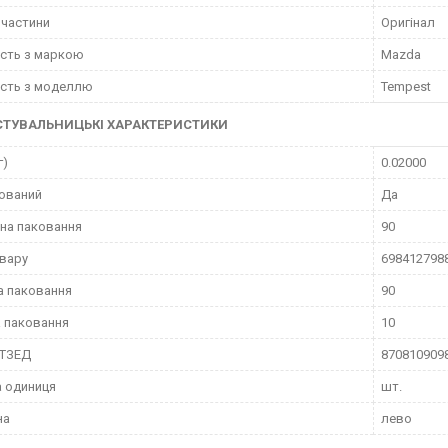
пчастини
Оригінал
ість з маркою
Mazda
ість з моделлю
Tempest
СТУВАЛЬНИЦЬКІ ХАРАКТЕРИСТИКИ
г)
0.02000
ований
Да
на паковання
90
вару
698412798
а паковання
90
 паковання
10
КТЗЕД
870810909
 одиниця
шт.
на
лево