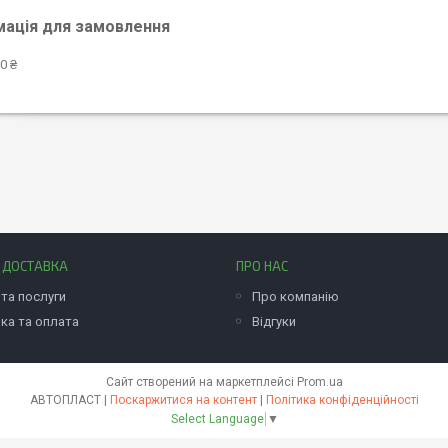
мація для замовлення
0 ₴
І ДОСТАВКА
ПРО НАС
та послуги
Про компанію
ка та оплата
Відгуки
Сайт створений на маркетплейсі
Prom.ua
АВТОПЛАСТ |
Поскаржитися на контент
|
Політика конфіденційності
Select Language
▼