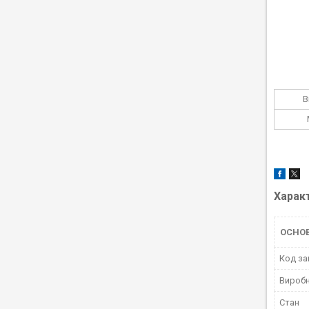
В
Харак
ОСНОВ
Код за
Вироб
Стан