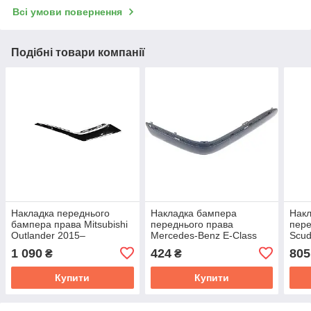
Всі умови повернення
Подібні товари компанії
Накладка переднього
Накладка бампера
Нак
бампера права Mitsubishi
переднього права
пере
Outlander 2015–
Mercedes-Benz E-Class
Scu
(TEMPEST) 036 4573 934
W210 1999– (TEMPEST)
(TE
1 090
424
805
₴
₴
0350324920
Купити
Купити