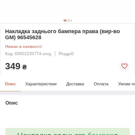
Накладка заднього бампера права (вир-во
GM) 96545628
Немає в наявності
Код: 69001235774-omg
Роздріб
349
₴
Опис
Характеристики
Доставка
Оплата
Умови п
Опис
bvd_ggl